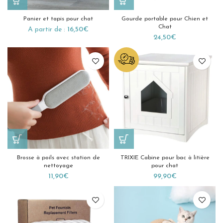
Panier et tapis pour chat
Gourde portable pour Chien et
Chat
A partir de :
16,50
€
24,50
€
Brosse à poils avec station de
TRIXIE Cabine pour bac à litière
nettoyage
pour chat
11,90
€
99,90
€