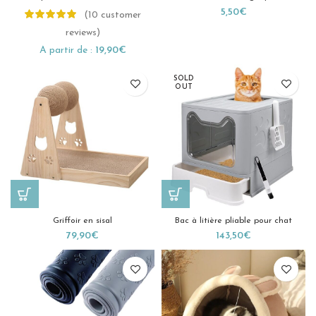
5,50
€
(
10
customer
reviews)
A partir de :
19,90
€
SOLD
OUT
Griffoir en sisal
Bac à litière pliable pour chat
79,90
€
143,50
€