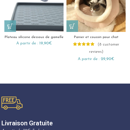
Plateau silicone dessous de gamelle
Panier et coussin pour chat
A partir de :
19,90
€
(
8
customer
reviews)
A partir de :
29,90
€
Livraison Gratuite